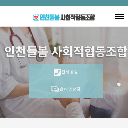
한결같은 마음으로
인천돌봄 사회적협동조합
모십니다.
전화상담
전화상담
온라인상담
온라인상담