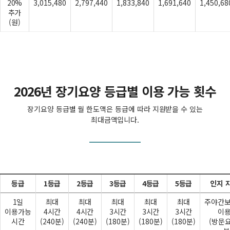
20%
3,015,480
2,797,440
1,833,840
1,691,640
1,450,68
추가
(원)
2026년 장기요양 등급별 이용 가능 횟수
장기요양 등급별 월 한도액은 등급에 따라 지원받을 수 있는
최대금액입니다.
등급
1등급
2등급
3등급
4등급
5등급
인지 
1일
최대
최대
최대
최대
최대
주야간
이용가능
4시간
4시간
3시간
3시간
3시간
이
시간
(240분)
(240분)
(180분)
(180분)
(180분)
(방문